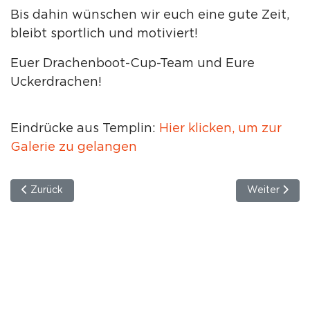
Bis dahin wünschen wir euch eine gute Zeit,
bleibt sportlich und motiviert!
Euer
Drachenboot-Cup-Team und Eure
Uckerdrachen!
Eindrücke aus Templin
:
Hier klicken, um zur
Galerie zu gelangen
Vorheriger Beitrag: 21.06.2025 | So war der 8. Drachenboot
Nächster Bei
Zurück
Weiter